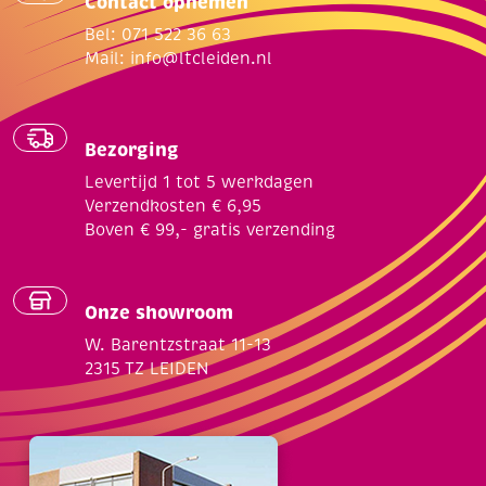
Contact opnemen
Bel: 071 522 36 63
Mail:
info@ltcleiden.nl
Bezorging
Levertijd 1 tot 5 werkdagen
Verzendkosten € 6,95
Boven € 99,- gratis verzending
Onze showroom
W. Barentzstraat 11-13
2315 TZ LEIDEN