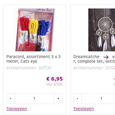
Paracord, assortiment 3 x 3
Dreamcatcher/drome
meter, Cats eye
r, complete set, wit/
Artikelnummer: 307135
Artikelnummer: 2516
€
6,95
(Inc BTW)
Paracord,
Dreamcatcher/drome
-
+
-
assortiment
complete
3
set,
Toevoegen
Toevoegen
x
wit/beige