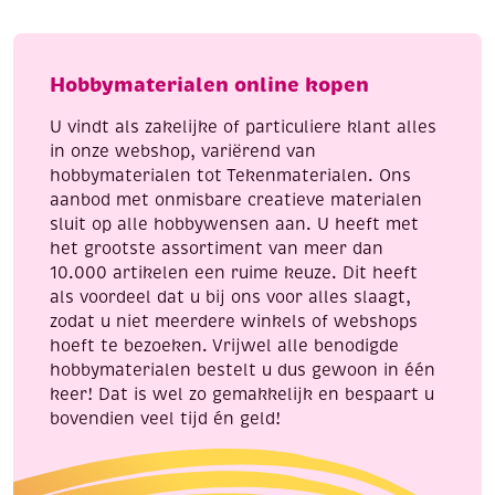
3
aantal
meter,
Cats
Hobbymaterialen online kopen
eye
aantal
U vindt als zakelijke of particuliere klant alles
in onze webshop, variërend van
hobbymaterialen tot Tekenmaterialen. Ons
aanbod met onmisbare creatieve materialen
sluit op alle hobbywensen aan. U heeft met
het grootste assortiment van meer dan
10.000 artikelen een ruime keuze. Dit heeft
als voordeel dat u bij ons voor alles slaagt,
zodat u niet meerdere winkels of webshops
hoeft te bezoeken. Vrijwel alle benodigde
hobbymaterialen bestelt u dus gewoon in één
keer! Dat is wel zo gemakkelijk en bespaart u
bovendien veel tijd én geld!