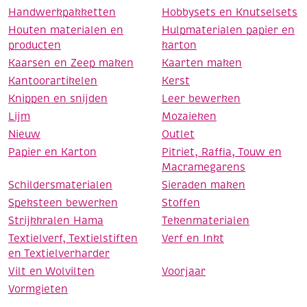
Handwerkpakketten
Hobbysets en Knutselsets
Houten materialen en
Hulpmaterialen papier en
producten
karton
Kaarsen en Zeep maken
Kaarten maken
Kantoorartikelen
Kerst
Knippen en snijden
Leer bewerken
Lijm
Mozaieken
Nieuw
Outlet
Papier en Karton
Pitriet, Raffia, Touw en
Macramegarens
Schildersmaterialen
Sieraden maken
Speksteen bewerken
Stoffen
Strijkkralen Hama
Tekenmaterialen
Textielverf, Textielstiften
Verf en Inkt
en Textielverharder
Vilt en Wolvilten
Voorjaar
Vormgieten