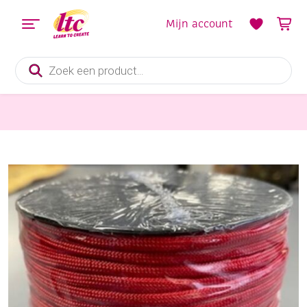
Mijn account
Producten
zoeken
Pitriet, Raffia, Touw en Macramegarens
OUTLET Paracord / koord / touw, 4mm, 50 meter, rood