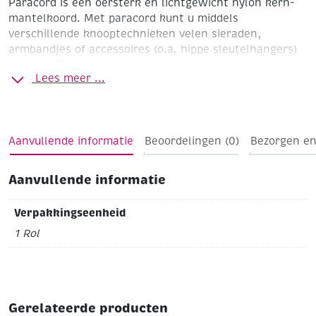
Paracord is een oersterk en lichtgewicht nylon kern-
mantelkoord. Met paracord kunt u middels
verschillende knooptechnieken velen sieraden,
armbandjes of accessoires (o.a. hippe sleutelhangers)
knopen. Ø 4 mm. Lengte 50 meter.
Lees meer ...
Rood
Tip: een handig hulpmiddel is het knoopraam
(artikelnummer 307148)
Aanvullende informatie
Beoordelingen (0)
Bezorgen en
Aanvullende informatie
Verpakkingseenheid
1 Rol
Gerelateerde producten