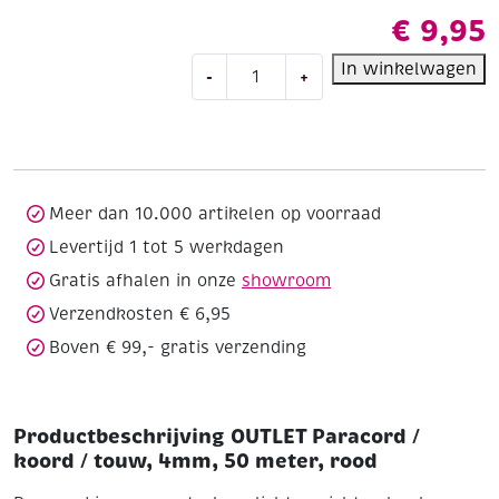
€
9,95
OUTLET
In winkelwagen
-
+
Paracord
/
koord
/
touw,
4mm,
Meer dan 10.000 artikelen op voorraad
50
Levertijd 1 tot 5 werkdagen
meter,
Gratis afhalen in onze
showroom
rood
aantal
Verzendkosten € 6,95
Boven € 99,- gratis verzending
Productbeschrijving OUTLET Paracord /
koord / touw, 4mm, 50 meter, rood