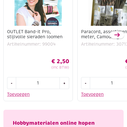
OUTLET Band-it Pro,
Paracord, assortimen
stijlvolle sieraden loomen
meter, Camouflage
Artikelnummer: 99004
Artikelnummer: 3071
€
2,50
(Inc BTW)
OUTLET
Paracord,
-
+
-
Band-
assortiment
it
3
Toevoegen
Toevoegen
Pro,
x
stijlvolle
3
sieraden
meter,
loomen
Camouflage
Hobbymaterialen online kopen
aantal
aantal