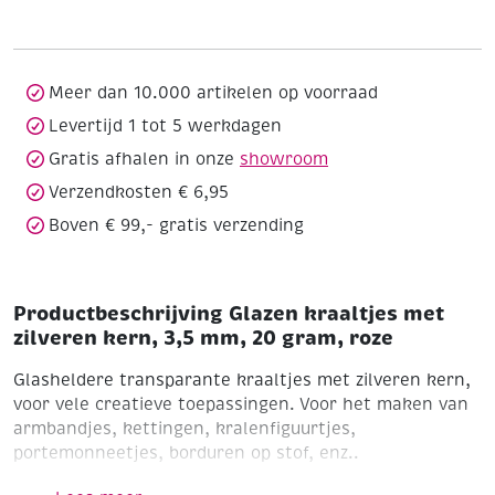
zilveren
kern,
3,5
mm,
Meer dan 10.000 artikelen op voorraad
20
Levertijd 1 tot 5 werkdagen
gram,
Gratis afhalen in onze
showroom
roze
aantal
Verzendkosten € 6,95
Boven € 99,- gratis verzending
Productbeschrijving Glazen kraaltjes met
zilveren kern, 3,5 mm, 20 gram, roze
Glasheldere transparante kraaltjes met zilveren kern,
voor vele creatieve toepassingen. Voor het maken van
armbandjes, kettingen, kralenfiguurtjes,
portemonneetjes, borduren op stof, enz..
Ø 3,5 mm