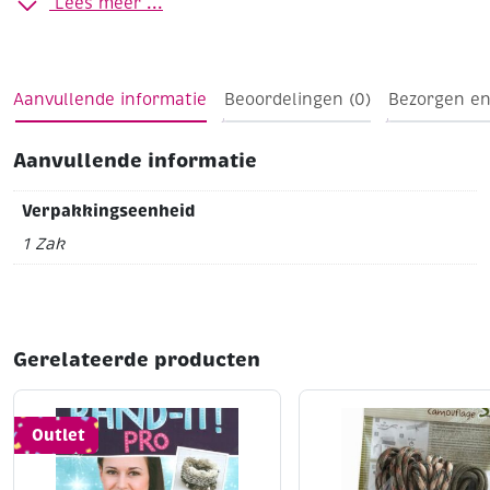
Lees meer ...
Gripzakje à 20 gram
Glashelder, transparant met zilveren kern
Roze
Aanvullende informatie
Beoordelingen (0)
Bezorgen en
Aanvullende informatie
Verpakkingseenheid
1 Zak
Gerelateerde producten
Outlet