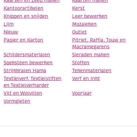
Kaarsen en Zeep maken
Kaarten maken
Kantoorartikelen
Kerst
Knippen en snijden
Leer bewerken
Lijm
Mozaieken
Nieuw
Outlet
Papier en Karton
Pitriet, Raffia, Touw en
Macramegarens
Schildersmaterialen
Sieraden maken
Speksteen bewerken
Stoffen
Strijkkralen Hama
Tekenmaterialen
Textielverf, Textielstiften
Verf en Inkt
en Textielverharder
Vilt en Wolvilten
Voorjaar
Vormgieten