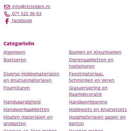
info@ltcleiden.nl
071 522 36 63
facebook
Categorieën
Algemeen
Boeken en Kleurboeken
Boetseren
Dierenpakketten en
toebehoren
Diverse Hobbymaterialen
Feestmateriaal,
en Knutselmaterialen
Schminken en Veren
Fournituren
Glasversiering en
Raamdecoratie
Handvaardigheid
Handwerkgarens
Handwerkpakketten
Hobbysets en Knutselsets
Houten materialen en
Hulpmaterialen papier en
producten
karton