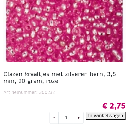
Glazen kraaltjes met zilveren kern, 3,5
mm, 20 gram, roze
Artikelnummer:
300232
€
2,75
Glazen
In winkelwagen
-
+
kraaltjes
met