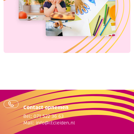
Contact opnemen
Bel: 071 522 36 63
Mail:
info@ltcleiden.nl