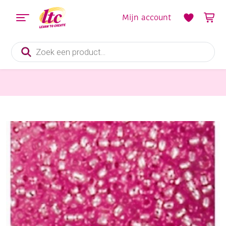
Mijn account
Producten
zoeken
rocailles transparant met zilverkern 3,5 mm
Glazen kraaltjes met zilveren kern, 3,5 mm, 20 gram, roze