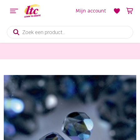
Mijn account
Producten
zoeken
Sieraden maken
Glazen kralen/facetkralen, 6 mm, 50 stuks, zwart