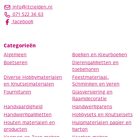
info@ltcleiden.nl
071 522 36 63
facebook
Categorieën
Algemeen
Boeken en Kleurboeken
Boetseren
Dierenpakketten en
toebehoren
Diverse Hobbymaterialen
Feestmateriaal,
en Knutselmaterialen
Schminken en Veren
Fournituren
Glasversiering en
Raamdecoratie
Handvaardigheid
Handwerkgarens
Handwerkpakketten
Hobbysets en Knutselsets
Houten materialen en
Hulpmaterialen papier en
producten
karton