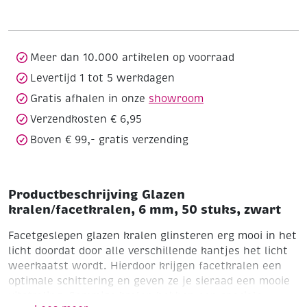
mm,
50
stuks,
zwart
Meer dan 10.000 artikelen op voorraad
aantal
Levertijd 1 tot 5 werkdagen
Gratis afhalen in onze
showroom
Verzendkosten € 6,95
Boven € 99,- gratis verzending
Productbeschrijving Glazen
kralen/facetkralen, 6 mm, 50 stuks, zwart
Facetgeslepen glazen kralen glinsteren erg mooi in het
licht doordat door alle verschillende kantjes het licht
weerkaatst wordt. Hierdoor krijgen facetkralen een
optimale schittering en geven ze je sieraad een mooie
uitstraling.
Sommige kralen hebben een speciale