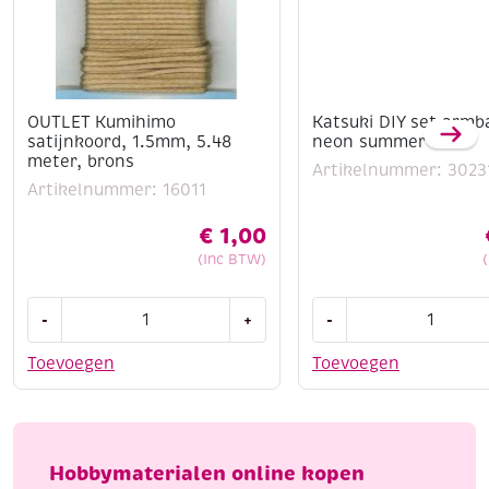
OUTLET Kumihimo
Katsuki DIY set armb
satijnkoord, 1.5mm, 5.48
neon summer mix
meter, brons
Artikelnummer: 3023
Artikelnummer: 16011
€
1,00
(Inc BTW)
OUTLET
Katsuki
-
+
-
Kumihimo
DIY
satijnkoord,
set
Toevoegen
Toevoegen
1.5mm,
armbandje,
5.48
neon
meter,
summer
brons
mix
Hobbymaterialen online kopen
aantal
aantal