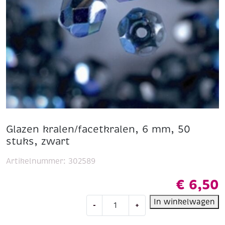
Glazen kralen/facetkralen, 6 mm, 50
stuks, zwart
Artikelnummer:
302589
€
6,50
Glazen
In winkelwagen
-
+
kralen/facetkralen,
6