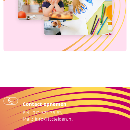
Contact opnemen
Bel: 071 522 36 63
Mail:
info@ltcleiden.nl