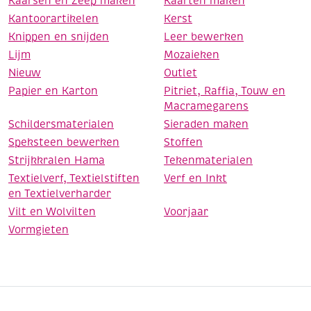
Kaarsen en Zeep maken
Kaarten maken
Kantoorartikelen
Kerst
Knippen en snijden
Leer bewerken
Lijm
Mozaieken
Nieuw
Outlet
Papier en Karton
Pitriet, Raffia, Touw en
Macramegarens
Schildersmaterialen
Sieraden maken
Speksteen bewerken
Stoffen
Strijkkralen Hama
Tekenmaterialen
Textielverf, Textielstiften
Verf en Inkt
en Textielverharder
Vilt en Wolvilten
Voorjaar
Vormgieten