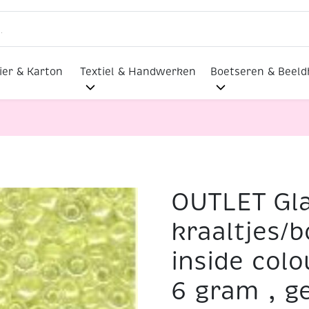
ier & Karton
Textiel & Handwerken
Boetseren & Beel
OUTLET Gl
altjes/borduurkraaltjes/rocailles inside colour, 2 mm (11/0
kraaltjes/b
inside colo
6 gram , g