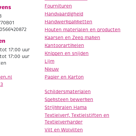
Fournituren
vens
Handvaardigheid
8
Handwerkpakketten
770B01
0566420872
Houten materialen en producten
Kaarsen en Zeep maken
en
Kantoorartikelen
tot 17:00 uur
Knippen en snijden
tot 17:00 uur
Lijm
ten
Nieuw
Papier en Karton
den.nl
63
Schildersmaterialen
Speksteen bewerken
Strijkkralen Hama
Textielverf, Textielstiften en
Textielverharder
Vilt en Wolvilten