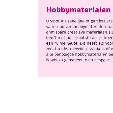
1
Hobbymaterialen 
g
a
U vindt als zakelijke of particulie
variërend van hobbymaterialen to
onmisbare creatieve materialen sl
heeft met het grootste assortime
een ruime keuze. Dit heeft als voor
zodat u niet meerdere winkels of 
alle benodigde hobbymaterialen be
is wel zo gemakkelijk en bespaart 