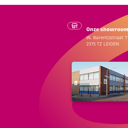
Onze showroo
W. Barentzstraat 1
2315 TZ LEIDEN