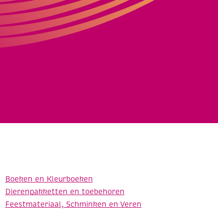
Boeken en Kleurboeken
Dierenpakketten en toebehoren
Feestmateriaal, Schminken en Veren