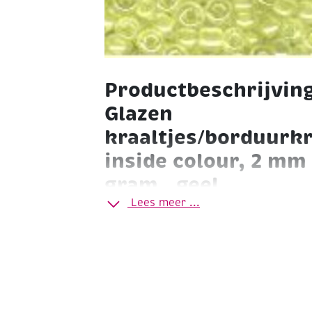
Productbeschrijvin
Glazen
kraaltjes/borduurkr
inside colour, 2 mm 
gram , geel
Lees meer ...
Met deze glaskralen maak je de mooist
kettingen, enkelbandjes, oorbellen en 
worden ook wel seed beads of borduur
zijn kleine glaskralen die gebruikt wo
van subtiele sieraden en borduurwerk.
Inside colour
Ø 2,0 mm (11/0)
buisje a 