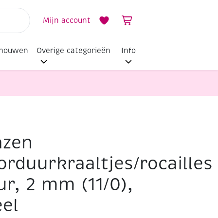
Mijn account
dhouwen
Overige categorieën
Info
azen
), 6 gram , geel
orduurkraaltjes/rocailles
ur, 2 mm (11/0),
eel