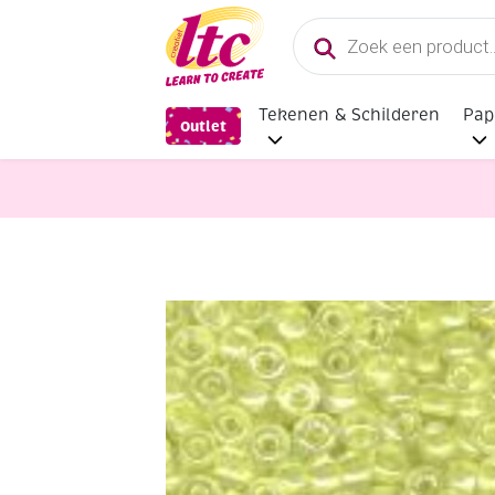
Producten
zoeken
Tekenen & Schilderen
Pap
Outlet
Sieraden maken
OUTLET Glazen kra