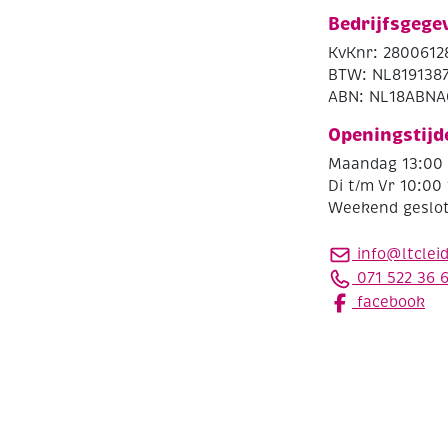
Bedrijfsgege
KvKnr: 2800612
BTW: NL819138
ABN: NL18ABNA
Openingstijd
Maandag 13:00 
Di t/m Vr 10:00 
Weekend geslo
info@ltclei
071 522 36 
facebook