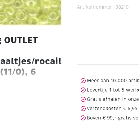
Artikelnummer:
38210
g OUTLET
aaltjes/rocailles
(11/0), 6
Meer dan 10.000 arti
Levertijd 1 tot 5 wer
e en fijnste armbandjes,
Gratis afhalen in onz
vingerringen. Rocailles
Verzendkosten € 6,95
kraaltjes genoemd. Het
rden voor het ontwerpen
Boven € 99,- gratis v
6 gram
Geel