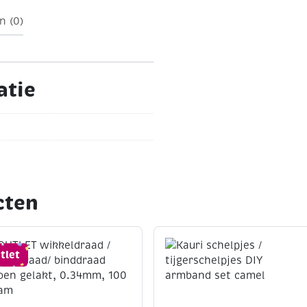
n (0)
atie
cten
tlet