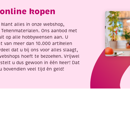
00
aantal
online kopen
ram
antal
re klant alles in onze webshop,
t Tekenmaterialen. Ons aanbod met
uit op alle hobbywensen aan. U
nt van meer dan 10.000 artikelen
deel dat u bij ons voor alles slaagt,
webshops hoeft te bezoeken. Vrijwel
stelt u dus gewoon in één keer! Dat
u bovendien veel tijd én geld!