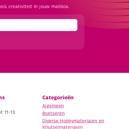
osis creativiteit in jouw mailbox.
ns
Categorieën
.
Algemeen
t 11-13
Boetseren
Diverse Hobbymaterialen en
Knutselmaterialen