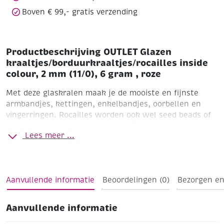
roze
Boven € 99,- gratis verzending
aantal
Productbeschrijving OUTLET Glazen
kraaltjes/borduurkraaltjes/rocailles inside
colour, 2 mm (11/0), 6 gram , roze
Met deze glaskralen maak je de mooiste en fijnste
armbandjes, kettingen, enkelbandjes, oorbellen en
vingerringen. Rocailles worden ook wel seed beads of
borduurkraaltjes genoemd. Het zijn kleine glaskralen
Lees meer ...
die gebruikt worden voor het ontwerpen van subtiele
sieraden en borduurwerk.
Inside colour
Ø 2,0 mm (11/0)
buisje a 6 gram
Roze
Aanvullende informatie
Beoordelingen (0)
Bezorgen en
Aanvullende informatie