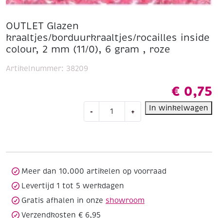
OUTLET Glazen
kraaltjes/borduurkraaltjes/rocailles inside
colour, 2 mm (11/0), 6 gram , roze
Artikelnummer:
38209
€
0,75
OUTLET
In winkelwagen
-
+
Glazen
kraaltjes/borduurkraaltjes/rocailles
inside
colour,
2
mm
Meer dan 10.000 artikelen op voorraad
(11/0),
Levertijd 1 tot 5 werkdagen
6
Gratis afhalen in onze
showroom
gram
,
Verzendkosten € 6,95