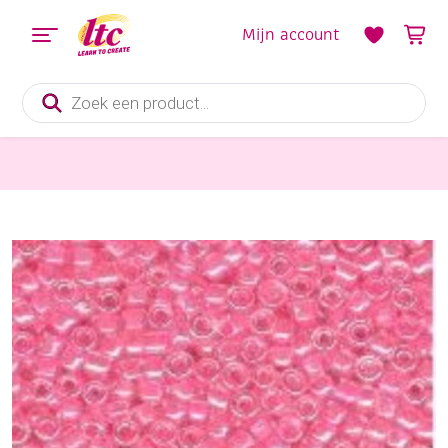
Mijn account
Producten
zoeken
Sieraden maken
OUTLET Glazen kraaltjes/borduurkraaltjes/rocailles inside colour, 2 mm (11/0), 6 gram , roze