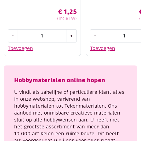
€
1,25
(Inc BTW)
OUTLET
Paracord,
-
+
-
Kunststof
assortiment
peertjes
3
Toevoegen
Toevoegen
geel/rood,
x
15
3
x
meter,
8
Pretty
Hobbymaterialen online kopen
mm,
pink
20
aantal
U vindt als zakelijke of particuliere klant alles
stuks
in onze webshop, variërend van
aantal
hobbymaterialen tot Tekenmaterialen. Ons
aanbod met onmisbare creatieve materialen
sluit op alle hobbywensen aan. U heeft met
het grootste assortiment van meer dan
10.000 artikelen een ruime keuze. Dit heeft
als voordeel dat u bij ons voor alles slaagt,