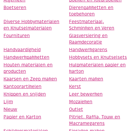
Boetseren
Dierenpakketten en
toebehoren
Diverse Hobbymaterialen
Feestmateriaal,
en Knutselmaterialen
Schminken en Veren
Fournituren
Glasversiering en
Raamdecoratie
Handvaardigheid
Handwerkgarens
Handwerkpakketten
Hobbysets en Knutselsets
Houten materialen en
Hulpmaterialen papier en
producten
karton
Kaarsen en Zeep maken
Kaarten maken
Kantoorartikelen
Kerst
Knippen en snijden
Leer bewerken
Lijm
Mozaieken
Nieuw
Outlet
Papier en Karton
Pitriet, Raffia, Touw en
Macramegarens
Schildersmaterialen
Sieraden maken