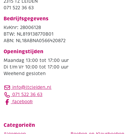
2315 TZ LEIDEN
071 522 36 63
Bedrijfsgegevens
KvKnr: 28006128
BTW: NL819138770B01
ABN: NL18ABNA0566420872
Openingstijden
Maandag 13:00 tot 17:00 uur
Di t/m Vr 10:00 tot 17:00 uur
Weekend gesloten
info@ltcleiden.nl
071 522 36 63
facebook
Categorieën
Algemeen
Boeken en Kleurboeken