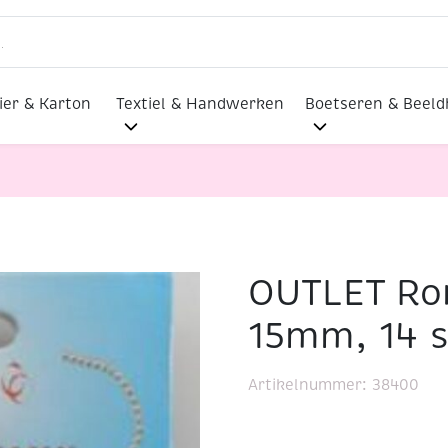
ier & Karton
Textiel & Handwerken
Boetseren & Beel
OUTLET Ron
askralen 15mm, 14 stuks, rood
15mm, 14 s
Artikelnummer:
38400