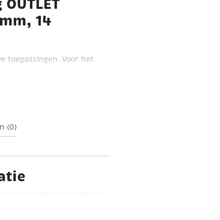
g OUTLET
5mm, 14
ve toepassingen. Voor het
n (0)
atie