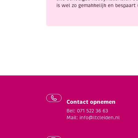
is wel zo gemakkelijk en bespaart 
Contact opnemen
Bel: 071 522 36 63
Mail:
info@ltcleiden.nl