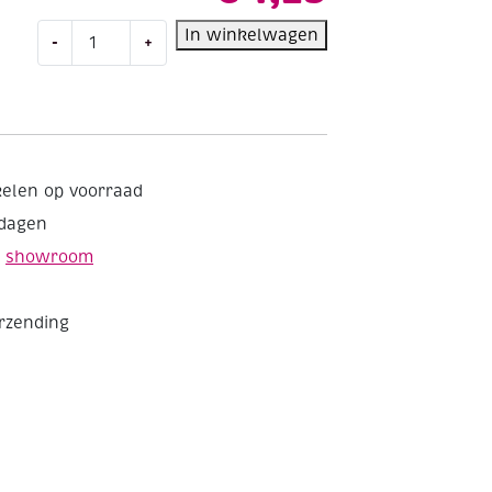
OUTLET
In winkelwagen
-
+
Ronde
glaskralen
15mm,
14
stuks,
rood
kelen op voorraad
aantal
kdagen
e
showroom
erzending