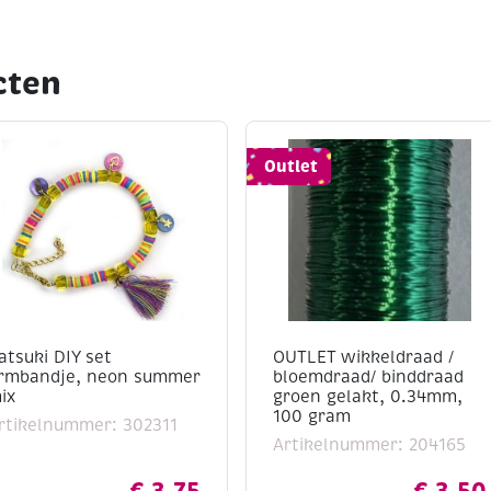
cten
Outlet
atsuki DIY set
OUTLET wikkeldraad /
rmbandje, neon summer
bloemdraad/ binddraad
ix
groen gelakt, 0.34mm,
100 gram
rtikelnummer: 302311
Artikelnummer: 204165
€
3,75
€
3,50