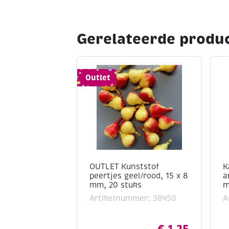
Gerelateerde produ
Outlet
OUTLET Kunststof
K
peertjes geel/rood, 15 x 8
a
mm, 20 stuks
m
Artikelnummer: 38450
A
€
1,25