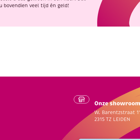
u bovendien veel tijd én geld!
Onze showroo
W. Barentzstraat 1
2315 TZ LEIDEN