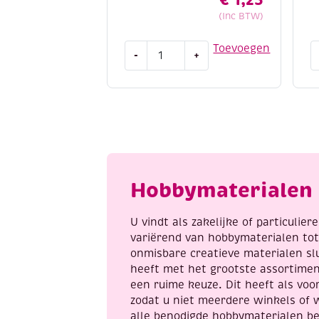
(Inc BTW)
OUTLET
K
Toevoegen
-
+
Kunststof
D
peertjes
s
geel/rood,
a
15
n
x
s
8
m
mm,
a
20
Hobbymaterialen 
stuks
aantal
U vindt als zakelijke of particulie
variërend van hobbymaterialen to
onmisbare creatieve materialen sl
heeft met het grootste assortime
een ruime keuze. Dit heeft als voor
zodat u niet meerdere winkels of 
alle benodigde hobbymaterialen be