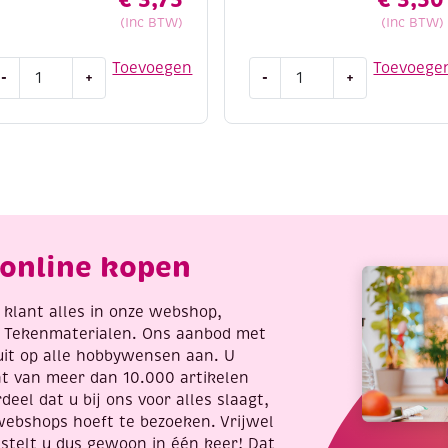
(Inc BTW)
(Inc BTW)
atsuki
OUTLET
Toevoegen
Toevoege
-
+
-
+
IY
wikkeldraad
et
/
rmbandje,
bloemdraad/
eon
binddraad
ummer
groen
ix
gelakt,
antal
0.34mm,
100
online kopen
gram
aantal
re klant alles in onze webshop,
t Tekenmaterialen. Ons aanbod met
uit op alle hobbywensen aan. U
nt van meer dan 10.000 artikelen
deel dat u bij ons voor alles slaagt,
webshops hoeft te bezoeken. Vrijwel
stelt u dus gewoon in één keer! Dat