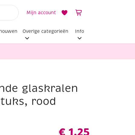
Mijn account
dhouwen
Overige categorieën
Info
de glaskralen
tuks, rood
€
1,25