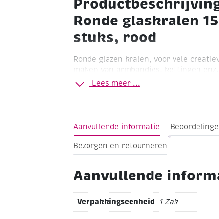
Productbeschrijvin
Ronde glaskralen 1
stuks, rood
Ronde glazen kralen, voor vele creatie
maken van armbandjes, kettingen enz.
Lees meer ...
rood
ø 15 mm
14 stuks
Aanvullende informatie
Beoordelinge
Bezorgen en retourneren
Aanvullende inform
Verpakkingseenheid
1 Zak