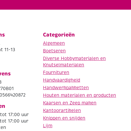
ns
Categorieën
.
Algemeen
t 11-13
Boetseren
Diverse Hobbymaterialen en
Knutselmaterialen
Fournituren
vens
Handvaardigheid
8
Handwerkpakketten
770B01
0566420872
Houten materialen en producten
Kaarsen en Zeep maken
en
Kantoorartikelen
tot 17:00 uur
Knippen en snijden
tot 17:00 uur
Lijm
ten