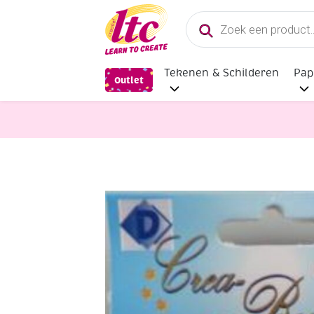
Producten
zoeken
Tekenen & Schilderen
Pap
Outlet
Sieraden maken
OUTLET Ronde gl