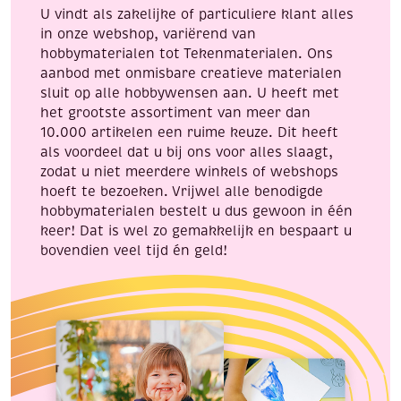
om
aantal
U vindt als zakelijke of particuliere klant alles
te
in onze webshop, variërend van
loomen!
hobbymaterialen tot Tekenmaterialen. Ons
aantal
aanbod met onmisbare creatieve materialen
sluit op alle hobbywensen aan. U heeft met
het grootste assortiment van meer dan
10.000 artikelen een ruime keuze. Dit heeft
als voordeel dat u bij ons voor alles slaagt,
zodat u niet meerdere winkels of webshops
hoeft te bezoeken. Vrijwel alle benodigde
hobbymaterialen bestelt u dus gewoon in één
keer! Dat is wel zo gemakkelijk en bespaart u
bovendien veel tijd én geld!