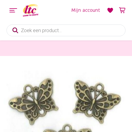
Mijn account
Producten
zoeken
Sieraden maken
OUTLET Steampunk bedels/bedeltjes, vlinders, 5 st, oudbrons