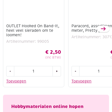
OUTLET Hooked On Band-It,
Paracord, assortimen
heel veel sieraden om te
meter, Pretty pink
loomen!
Artikelnummer: 3071
Artikelnummer: 99005
€
2,50
(Inc BTW)
OUTLET
Paracord,
-
+
-
Hooked
assortiment
On
3
Toevoegen
Toevoegen
Band-
x
It,
3
heel
meter,
veel
Pretty
Hobbymaterialen online kopen
sieraden
pink