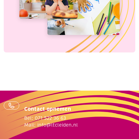
Contact opnemen
Bel: 071 522 36 63
Mail:
info@ltcleiden.nl