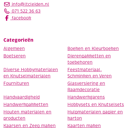
info@ltcleiden.nl
071 522 36 63
facebook
Categorieën
Algemeen
Boeken en Kleurboeken
Boetseren
Dierenpakketten en
toebehoren
Diverse Hobbymaterialen
Feestmateriaal,
en Knutselmaterialen
Schminken en Veren
Fournituren
Glasversiering en
Raamdecoratie
Handvaardigheid
Handwerkgarens
Handwerkpakketten
Hobbysets en Knutselsets
Houten materialen en
Hulpmaterialen papier en
producten
karton
Kaarsen en Zeep maken
Kaarten maken