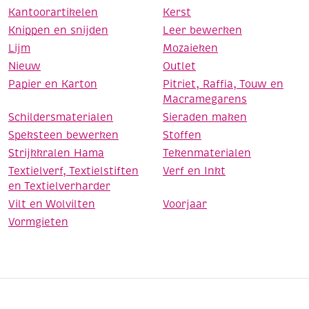
Kantoorartikelen
Kerst
Knippen en snijden
Leer bewerken
Lijm
Mozaieken
Nieuw
Outlet
Papier en Karton
Pitriet, Raffia, Touw en
Macramegarens
Schildersmaterialen
Sieraden maken
Speksteen bewerken
Stoffen
Strijkkralen Hama
Tekenmaterialen
Textielverf, Textielstiften
Verf en Inkt
en Textielverharder
Vilt en Wolvilten
Voorjaar
Vormgieten