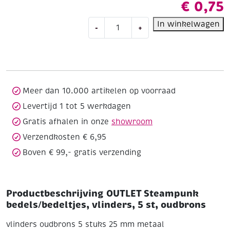
€
0,75
OUTLET
In winkelwagen
-
+
Steampunk
bedels/bedeltjes,
vlinders,
5
st,
oudbrons
Meer dan 10.000 artikelen op voorraad
aantal
Levertijd 1 tot 5 werkdagen
Gratis afhalen in onze
showroom
Verzendkosten € 6,95
Boven € 99,- gratis verzending
Productbeschrijving OUTLET Steampunk
bedels/bedeltjes, vlinders, 5 st, oudbrons
vlinders
oudbrons
5 stuks
25 mm
metaal