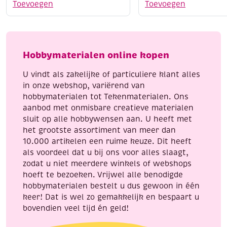
/
midi,
Toevoegen
Toevoegen
Kerstboom
kerst,
decoratie
450
1
st
aantal
aantal
Hobbymaterialen online kopen
U vindt als zakelijke of particuliere klant alles
in onze webshop, variërend van
hobbymaterialen tot Tekenmaterialen. Ons
aanbod met onmisbare creatieve materialen
sluit op alle hobbywensen aan. U heeft met
het grootste assortiment van meer dan
10.000 artikelen een ruime keuze. Dit heeft
als voordeel dat u bij ons voor alles slaagt,
zodat u niet meerdere winkels of webshops
hoeft te bezoeken. Vrijwel alle benodigde
hobbymaterialen bestelt u dus gewoon in één
keer! Dat is wel zo gemakkelijk en bespaart u
bovendien veel tijd én geld!