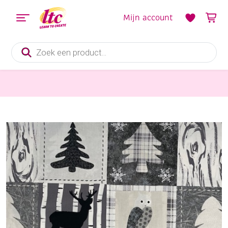
Mijn account
Producten
zoeken
Stoffen
Bedrukte katoen winter / kerst,114cm breed