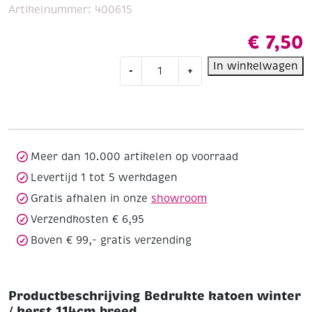
Artikelnummer:
400615
€
7,50
Bedrukte
In winkelwagen
-
+
katoen
winter
/
kerst,114cm
breed
aantal
Meer dan 10.000 artikelen op voorraad
Levertijd 1 tot 5 werkdagen
Gratis afhalen in onze
showroom
Verzendkosten € 6,95
Boven € 99,- gratis verzending
Productbeschrijving Bedrukte katoen winter
/ kerst,114cm breed