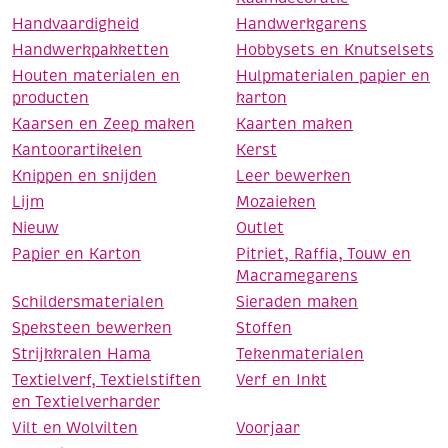
Handvaardigheid
Handwerkgarens
Handwerkpakketten
Hobbysets en Knutselsets
Houten materialen en
Hulpmaterialen papier en
producten
karton
Kaarsen en Zeep maken
Kaarten maken
Kantoorartikelen
Kerst
Knippen en snijden
Leer bewerken
Lijm
Mozaieken
Nieuw
Outlet
Papier en Karton
Pitriet, Raffia, Touw en
Macramegarens
Schildersmaterialen
Sieraden maken
Speksteen bewerken
Stoffen
Strijkkralen Hama
Tekenmaterialen
Textielverf, Textielstiften
Verf en Inkt
en Textielverharder
Vilt en Wolvilten
Voorjaar