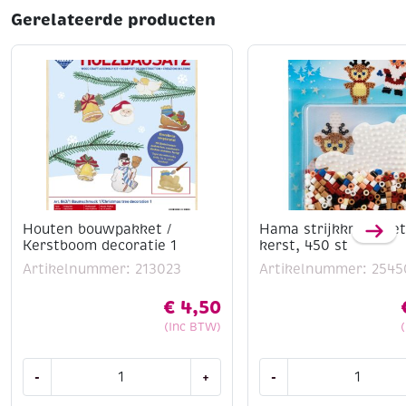
Gerelateerde producten
Houten bouwpakket /
Hama strijkkralenset
Kerstboom decoratie 1
kerst, 450 st
Artikelnummer: 213023
Artikelnummer: 2545
€
4,50
(Inc BTW)
Houten
Hama
-
+
-
bouwpakket
strijkkralenset