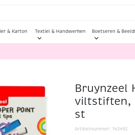
ier & Karton
Textiel & Handwerken
Boetseren & Beel
Bruynzeel 
uper point viltstiften, assortiment 20 st
viltstiften
st
Artikelnummer:
143492