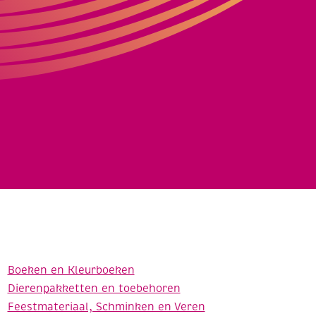
Boeken en Kleurboeken
Dierenpakketten en toebehoren
Feestmateriaal, Schminken en Veren