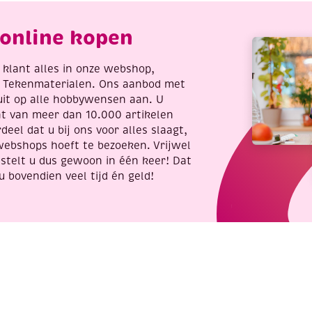
antal
aantal
online kopen
re klant alles in onze webshop,
t Tekenmaterialen. Ons aanbod met
uit op alle hobbywensen aan. U
nt van meer dan 10.000 artikelen
deel dat u bij ons voor alles slaagt,
webshops hoeft te bezoeken. Vrijwel
stelt u dus gewoon in één keer! Dat
u bovendien veel tijd én geld!