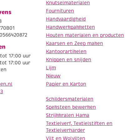
Knutselmaterialen
Fournituren
vens
Handvaardigheid
8
Handwerkpakketten
770B01
0566420872
Houten materialen en producten
Kaarsen en Zeep maken
en
Kantoorartikelen
tot 17:00 uur
Knippen en snijden
tot 17:00 uur
Lijm
ten
Nieuw
Papier en Karton
den.nl
63
Schildersmaterialen
Speksteen bewerken
Strijkkralen Hama
Textielverf, Textielstiften en
Textielverharder
Vilt en Wolvilten