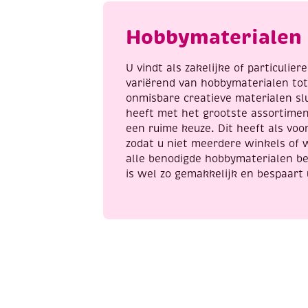
a
Hobbymaterialen 
U vindt als zakelijke of particulie
variërend van hobbymaterialen to
onmisbare creatieve materialen sl
heeft met het grootste assortime
een ruime keuze. Dit heeft als voor
zodat u niet meerdere winkels of 
alle benodigde hobbymaterialen be
is wel zo gemakkelijk en bespaart 