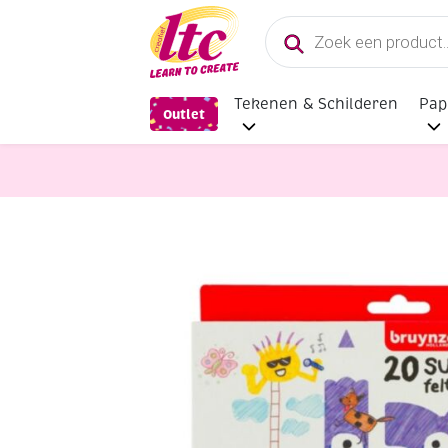
Producten
zoeken
Tekenen & Schilderen
Pap
Outlet
Tekenmaterialen
Bruynzeel Kids s