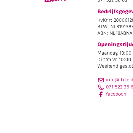
071 522 36 63
Bedrijfsgege
KvKnr: 2800612
BTW: NL819138
ABN: NL18ABNA
Openingstijd
Maandag 13:00 
Di t/m Vr 10:00 
Weekend geslo
info@ltclei
071 522 36 
facebook