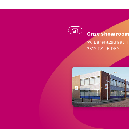
Onze showroo
W. Barentzstraat 1
2315 TZ LEIDEN