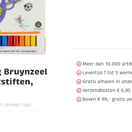
Meer dan 10.000 arti
g Bruynzeel
Levertijd 1 tot 5 wer
stiften,
Gratis afhalen in onz
Verzendkosten € 6,95
Boven € 99,- gratis v
et stevige taps
re punt.
De super
ntbreken in de
ng! Met de speciale punt
kenen of grote en kleine