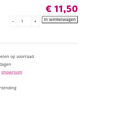
€
11,50
Bruynzeel
In winkelwagen
-
+
Kids
super
point
viltstiften,
assortiment
20
kelen op voorraad
st
kdagen
aantal
e
showroom
erzending