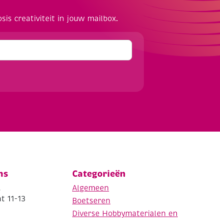
osis creativiteit in jouw mailbox.
ns
Categorieën
.
Algemeen
t 11-13
Boetseren
Diverse Hobbymaterialen en