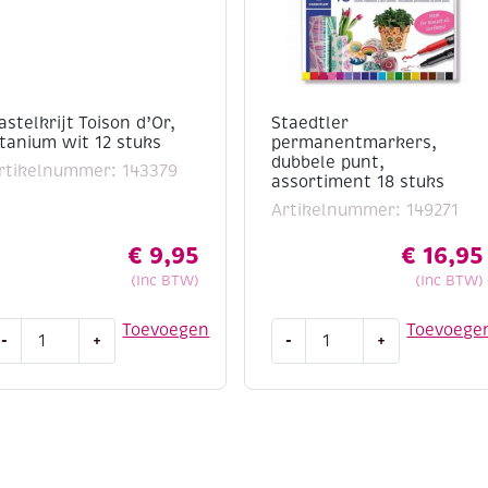
astelkrijt Toison d’Or,
Staedtler
itanium wit 12 stuks
permanentmarkers,
dubbele punt,
rtikelnummer: 143379
assortiment 18 stuks
Artikelnummer: 149271
€
9,95
€
16,95
(Inc BTW)
(Inc BTW)
astelkrijt
Staedtler
Toevoegen
Toevoege
-
+
-
+
oison
permanentmarkers,
'Or,
dubbele
itanium
punt,
it
assortiment
2
18
tuks
stuks