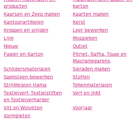
producten
karton
Kaarsen en Zeep maken
Kaarten maken
Kantoorartikelen
Kerst
Knippen en snijden
Leer bewerken
Lijm
Mozaieken
Nieuw
Outlet
Papier en Karton
Pitriet, Raffia, Touw en
Macramegarens
Schildersmaterialen
Sieraden maken
Speksteen bewerken
Stoffen
Strijkkralen Hama
Tekenmaterialen
Textielverf, Textielstiften
Verf en Inkt
en Textielverharder
Vilt en Wolvilten
Voorjaar
Vormgieten