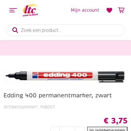
Mijn account
Producten
zoeken
Tekenmaterialen
Edding 400 permanentmarker, zwart
Edding 400 permanentmarker, zwart
Artikelnummer:
148001
€
3,75
Edding
In winkelwagen