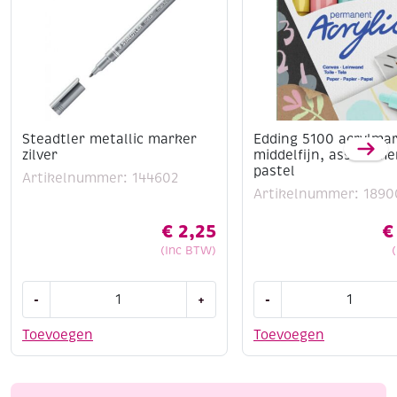
Steadtler metallic marker
Edding 5100 acrylma
zilver
middelfijn, assortime
pastel
Artikelnummer: 144602
Artikelnummer: 1890
€
2,25
€
(Inc BTW)
Steadtler
Edding
-
+
-
metallic
5100
marker
acrylmarkers
Toevoegen
Toevoegen
zilver
middelfijn,
aantal
assortiment
pastel