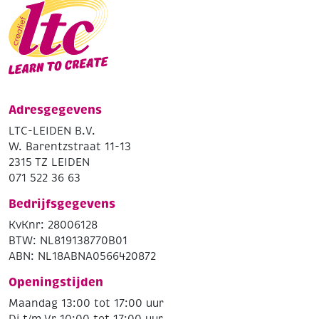
Adresgegevens
LTC-LEIDEN B.V.
W. Barentzstraat 11-13
2315 TZ LEIDEN
071 522 36 63
Bedrijfsgegevens
KvKnr: 28006128
BTW: NL819138770B01
ABN: NL18ABNA0566420872
Openingstijden
Maandag 13:00 tot 17:00 uur
Di t/m Vr 10:00 tot 17:00 uur