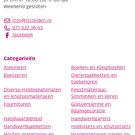
Weekend gesloten
info@ltcleiden.nl
071 522 36 63
facebook
Categorieën
Algemeen
Boeken en Kleurboeken
Boetseren
Dierenpakketten en
toebehoren
Diverse Hobbymaterialen
Feestmateriaal,
en Knutselmaterialen
Schminken en Veren
Fournituren
Glasversiering en
Raamdecoratie
Handvaardigheid
Handwerkgarens
Handwerkpakketten
Hobbysets en Knutselsets
Houten materialen en
Hulpmaterialen papier en