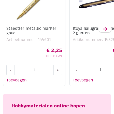
Staedtler metallic marker
Itoya kalligrafiemar
goud
2 punten
Artikelnummer: 144601
Artikelnummer: 1432
€
2,25
(Inc BTW)
Staedtler
Itoya
-
+
-
metallic
kalligrafiemarker
marker
met
Toevoegen
Toevoegen
goud
2
aantal
punten
aantal
Hobbymaterialen online kopen