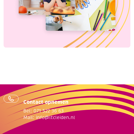
Contact opnemen
Bel: 071 522 36 63
Mail:
info@ltcleiden.nl