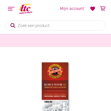
Mijn account
Producten
zoeken
Tekenmaterialen
Koh-I-Noor Hardtmuth grafietpotloden, 2B, 12 stuks