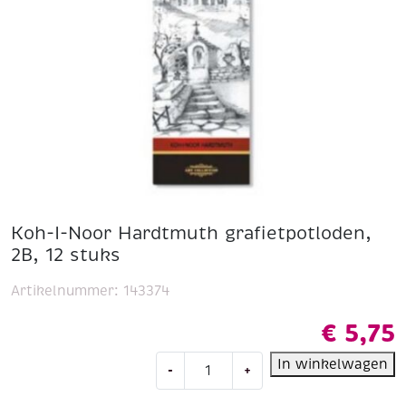
Koh-I-Noor Hardtmuth grafietpotloden,
2B, 12 stuks
Artikelnummer:
143374
€
5,75
Koh-
In winkelwagen
-
+
I-
Noor