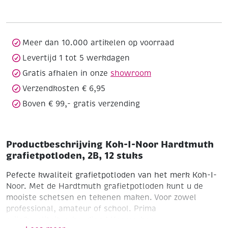
Hardtmuth
grafietpotloden,
2B,
12
Meer dan 10.000 artikelen op voorraad
stuks
Levertijd 1 tot 5 werkdagen
aantal
Gratis afhalen in onze
showroom
Verzendkosten € 6,95
Boven € 99,- gratis verzending
Productbeschrijving Koh-I-Noor Hardtmuth
grafietpotloden, 2B, 12 stuks
Pefecte kwaliteit grafietpotloden van het merk Koh-I-
Noor. Met de Hardtmuth grafietpotloden kunt u de
mooiste schetsen en tekenen maken. Voor zowel
professional, amateur of school. Prima
prijs/kwaliteitverhouding !
Kenmerken: