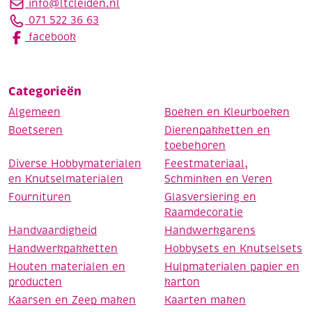
info@ltcleiden.nl
071 522 36 63
facebook
Categorieën
Algemeen
Boeken en Kleurboeken
Boetseren
Dierenpakketten en
toebehoren
Diverse Hobbymaterialen
Feestmateriaal,
en Knutselmaterialen
Schminken en Veren
Fournituren
Glasversiering en
Raamdecoratie
Handvaardigheid
Handwerkgarens
Handwerkpakketten
Hobbysets en Knutselsets
Houten materialen en
Hulpmaterialen papier en
producten
karton
Kaarsen en Zeep maken
Kaarten maken