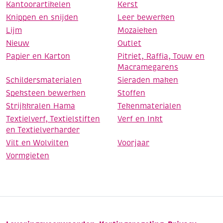
Kantoorartikelen
Kerst
Knippen en snijden
Leer bewerken
Lijm
Mozaieken
Nieuw
Outlet
Papier en Karton
Pitriet, Raffia, Touw en
Macramegarens
Schildersmaterialen
Sieraden maken
Speksteen bewerken
Stoffen
Strijkkralen Hama
Tekenmaterialen
Textielverf, Textielstiften
Verf en Inkt
en Textielverharder
Vilt en Wolvilten
Voorjaar
Vormgieten