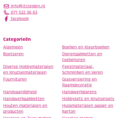
info@ltcleiden.nl
071 522 36 63
facebook
Categorieën
Algemeen
Boeken en Kleurboeken
Boetseren
Dierenpakketten en
toebehoren
Diverse Hobbymaterialen
Feestmateriaal,
en Knutselmaterialen
Schminken en Veren
Fournituren
Glasversiering en
Raamdecoratie
Handvaardigheid
Handwerkgarens
Handwerkpakketten
Hobbysets en Knutselsets
Houten materialen en
Hulpmaterialen papier en
producten
karton