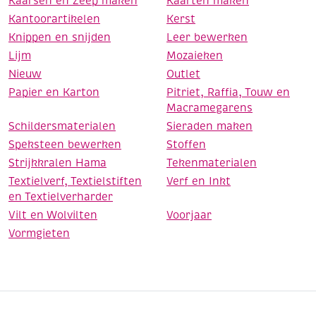
Kaarsen en Zeep maken
Kaarten maken
Kantoorartikelen
Kerst
Knippen en snijden
Leer bewerken
Lijm
Mozaieken
Nieuw
Outlet
Papier en Karton
Pitriet, Raffia, Touw en
Macramegarens
Schildersmaterialen
Sieraden maken
Speksteen bewerken
Stoffen
Strijkkralen Hama
Tekenmaterialen
Textielverf, Textielstiften
Verf en Inkt
en Textielverharder
Vilt en Wolvilten
Voorjaar
Vormgieten