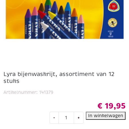
Lyra bijenwaskrijt, assortiment van 12
stuks
Artikelnummer:
141379
€
19,95
Lyra
In winkelwagen
-
+
bijenwaskrijt,
assortiment