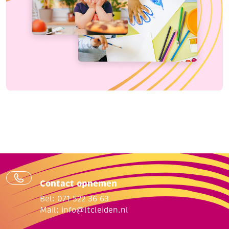
Contact opnemen
Bel: 071 522 36 63
Mail:
info@ltcleiden.nl