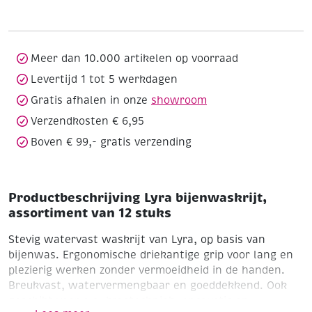
van
12
stuks
aantal
Meer dan 10.000 artikelen op voorraad
Levertijd 1 tot 5 werkdagen
Gratis afhalen in onze
showroom
Verzendkosten € 6,95
Boven € 99,- gratis verzending
Productbeschrijving Lyra bijenwaskrijt,
assortiment van 12 stuks
Stevig watervast waskrijt van Lyra, op basis van
bijenwas. Ergonomische driekantige grip voor lang en
plezierig werken zonder vermoeidheid in de handen.
Breukvast, watervermengbaar en goeddekkend. Ook
geschikt voor o.a. krastechniek, encaustic en