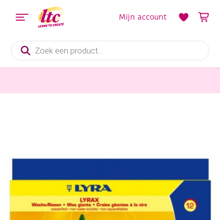
Mijn account
Producten
zoeken
Tekenmaterialen
Lyra bijenwaskrijt, assortiment van 12 stuks