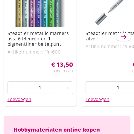
Steadtler metallic markers
Steadtler metallic m
ass. 6 kleuren en 1
zilver
pigmentliner beitelpunt
Artikelnummer: 1446
Artikelnummer: 144600
€
13,50
(Inc BTW)
Steadtler
Steadtler
-
+
-
metallic
metallic
markers
marker
Toevoegen
Toevoegen
ass.
zilver
6
aantal
kleuren
en
Hobbymaterialen online kopen
1