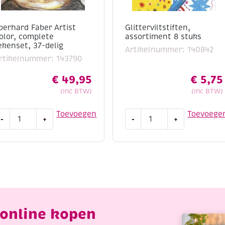
berhard Faber Artist
Glitterviltstiften,
olor, complete
assortiment 8 stuks
ekenset, 37-delig
Artikelnummer: 140842
rtikelnummer: 143790
€
49,95
€
5,75
(Inc BTW)
(Inc BTW)
berhard
Glitterviltstiften,
Toevoegen
Toevoege
-
+
-
+
aber
assortiment
rtist
8
olor,
stuks
omplete
aantal
ekenset,
7-
elig
antal
online kopen