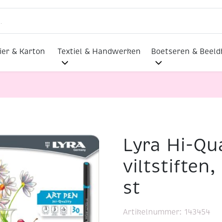
ier & Karton
Textiel & Handwerken
Boetseren & Beel
Lyra Hi-Qua
Art Pen viltstiften, assortiment 30 st
viltstiften
st
Artikelnummer:
143454