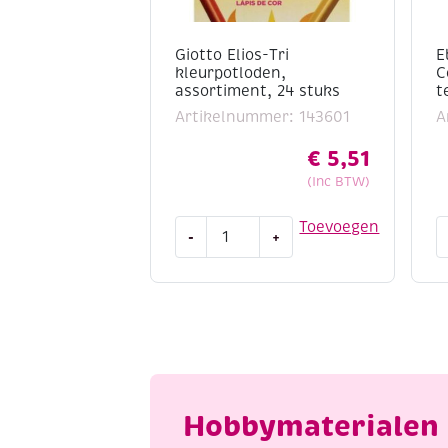
Giotto Elios-Tri
E
kleurpotloden,
C
assortiment, 24 stuks
t
Artikelnummer: 143601
A
€
5,51
(Inc BTW)
Giotto
E
Toevoegen
-
+
Elios-
F
Tri
A
kleurpotloden,
C
assortiment,
c
24
t
stuks
3
aantal
d
a
Hobbymaterialen 