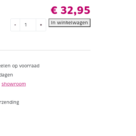
€
32,95
Lyra
In winkelwagen
-
+
Hi-
Quality
Art
Pen
viltstiften,
assortiment
kelen op voorraad
30
kdagen
st
aantal
e
showroom
erzending