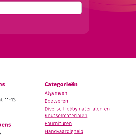
ns
Categorieën
.
Algemeen
t 11-13
Boetseren
Diverse Hobbymaterialen en
Knutselmaterialen
Fournituren
vens
Handvaardigheid
8