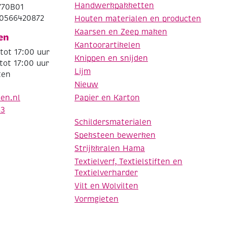
Handwerkpakketten
770B01
0566420872
Houten materialen en producten
Kaarsen en Zeep maken
en
Kantoorartikelen
tot 17:00 uur
Knippen en snijden
tot 17:00 uur
Lijm
ten
Nieuw
Papier en Karton
den.nl
63
Schildersmaterialen
Speksteen bewerken
Strijkkralen Hama
Textielverf, Textielstiften en
Textielverharder
Vilt en Wolvilten
Vormgieten