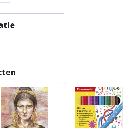
atie
cten