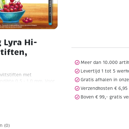
 Lyra Hi-
tiften,
Meer dan 10.000 arti
Levertijd 1 tot 5 wer
viltstiften met
Gratis afhalen in onz
jndikte 0,5 – 1,0 mm. Voor
n. De ideale viltstift voor
Verzendkosten € 6,95
iltstiften zijn bijzonder
Boven € 99,- gratis v
ltpunt. Briljante
. De stiften voor de
 amateur die zeer lang
 de werkstukken
n (0)