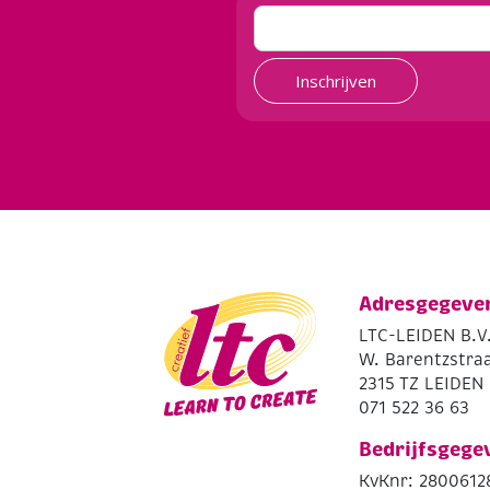
Inschrijven
Adresgegeve
LTC-LEIDEN B.V
W. Barentzstraa
2315 TZ LEIDEN
071 522 36 63
Bedrijfsgege
KvKnr: 2800612