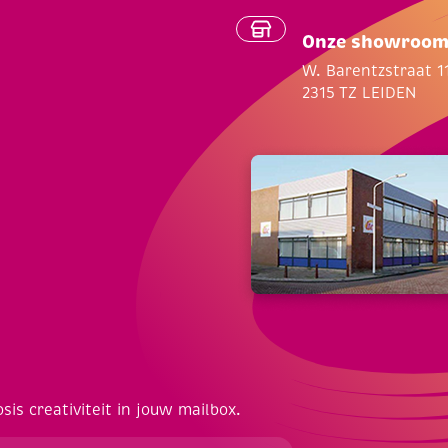
Onze showroo
W. Barentzstraat 1
2315 TZ LEIDEN
osis creativiteit in jouw mailbox.