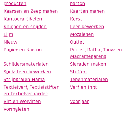
producten
karton
Kaarsen en Zeep maken
Kaarten maken
Kantoorartikelen
Kerst
Knippen en snijden
Leer bewerken
Lijm
Mozaieken
Nieuw
Outlet
Papier en Karton
Pitriet, Raffia, Touw en
Macramegarens
Schildersmaterialen
Sieraden maken
Speksteen bewerken
Stoffen
Strijkkralen Hama
Tekenmaterialen
Textielverf, Textielstiften
Verf en Inkt
en Textielverharder
Vilt en Wolvilten
Voorjaar
Vormgieten