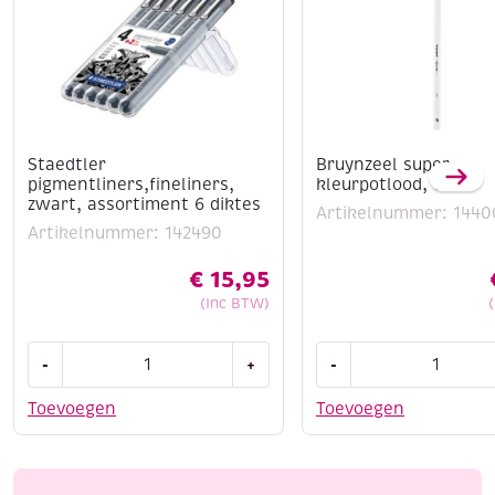
Staedtler
Bruynzeel super
pigmentliners,fineliners,
kleurpotlood, wit
zwart, assortiment 6 diktes
Artikelnummer: 1440
Artikelnummer: 142490
€
15,95
(Inc BTW)
Staedtler
Bruynzeel
-
+
-
pigmentliners,fineliners,
super
zwart,
kleurpotlood,
Toevoegen
Toevoegen
assortiment
wit
6
aantal
diktes