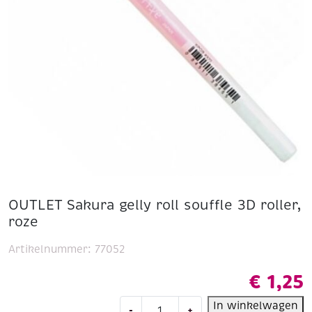
OUTLET Sakura gelly roll souffle 3D roller,
roze
Artikelnummer:
77052
€
1,25
OUTLET
In winkelwagen
-
+