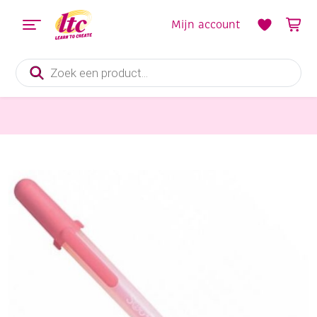
Mijn account
Producten
zoeken
Tekenmaterialen
OUTLET Sakura gelly roll souffle 3D roller, roze