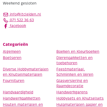
Weekend gesloten
info@ltcleiden.nl
071 522 36 63
facebook
Categorieën
Algemeen
Boeken en Kleurboeken
Boetseren
Dierenpakketten en
toebehoren
Diverse Hobbymaterialen
Feestmateriaal,
en Knutselmaterialen
Schminken en Veren
Fournituren
Glasversiering en
Raamdecoratie
Handvaardigheid
Handwerkgarens
Handwerkpakketten
Hobbysets en Knutselsets
Houten materialen en
Hulpmaterialen papier en