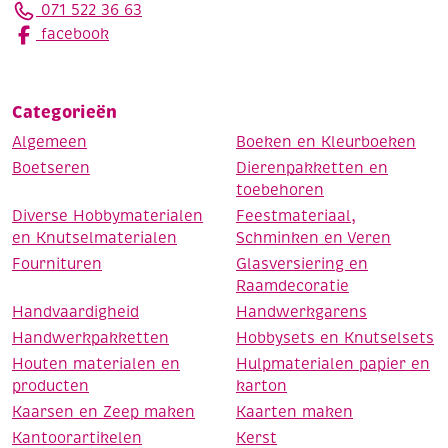
071 522 36 63
facebook
Categorieën
Algemeen
Boeken en Kleurboeken
Boetseren
Dierenpakketten en
toebehoren
Diverse Hobbymaterialen
Feestmateriaal,
en Knutselmaterialen
Schminken en Veren
Fournituren
Glasversiering en
Raamdecoratie
Handvaardigheid
Handwerkgarens
Handwerkpakketten
Hobbysets en Knutselsets
Houten materialen en
Hulpmaterialen papier en
producten
karton
Kaarsen en Zeep maken
Kaarten maken
Kantoorartikelen
Kerst