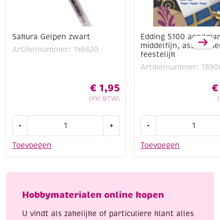
Sakura Gelpen zwart
Edding 5100 acrylma
middelfijn, assortime
Artikelnummer: 146620
feestelijk
Artikelnummer: 1890
€
1,95
€
(Inc BTW)
Sakura
Edding
-
+
-
Gelpen
5100
zwart
acrylmarkers
Toevoegen
Toevoegen
aantal
middelfijn,
assortiment
feestelijk
aantal
Hobbymaterialen online kopen
U vindt als zakelijke of particuliere klant alles