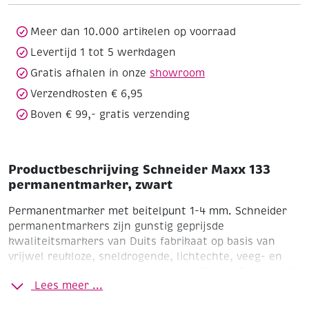
zwart
aantal
Meer dan 10.000 artikelen op voorraad
Levertijd 1 tot 5 werkdagen
Gratis afhalen in onze
showroom
Verzendkosten € 6,95
Boven € 99,- gratis verzending
Productbeschrijving Schneider Maxx 133
permanentmarker, zwart
Permanentmarker met beitelpunt 1-4 mm.
Schneider
permanentmarkers zijn gunstig geprijsde
kwaliteitsmarkers van Duits fabrikaat op basis van
vrijwel reukloze, sneldrogende, lichtechte, veeg- en
watervaste gepigmenteerde “cap-off” inkt. De cap-off
Lees meer ...
inkt betekent dat de markers meerdere dagen zonder
dop kunnen liggen zonder uit te drogen. Met