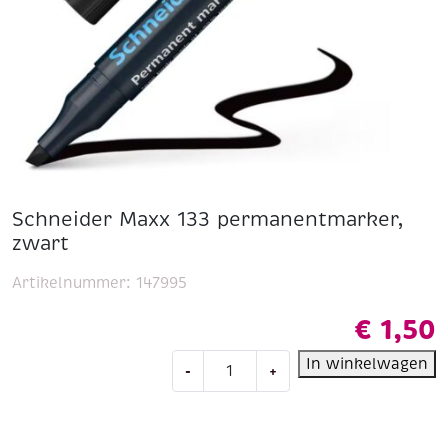
Schneider Maxx 133 permanentmarker,
zwart
Artikelnummer:
147995
€
1,50
Schneider
In winkelwagen
-
+
Maxx
133
permanentmarker,