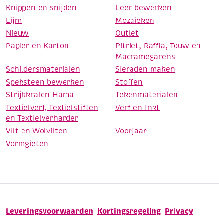
Knippen en snijden
Leer bewerken
Lijm
Mozaieken
Nieuw
Outlet
Papier en Karton
Pitriet, Raffia, Touw en
Macramegarens
Schildersmaterialen
Sieraden maken
Speksteen bewerken
Stoffen
Strijkkralen Hama
Tekenmaterialen
Textielverf, Textielstiften
Verf en Inkt
en Textielverharder
Vilt en Wolvilten
Voorjaar
Vormgieten
Leveringsvoorwaarden
Kortingsregeling
Privacy