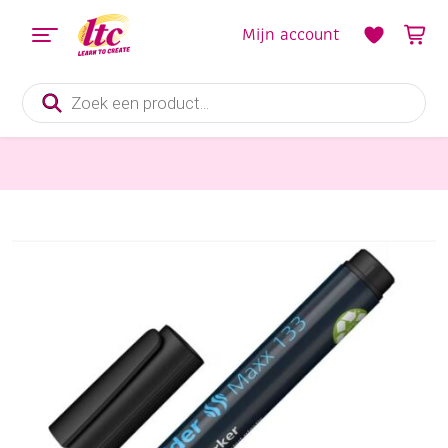
Mijn account
Producten
zoeken
Tekenmaterialen
Schneider Maxx 133 permanentmarker, zwart