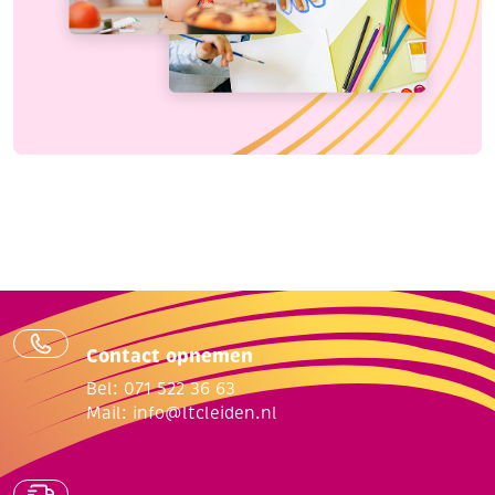
Contact opnemen
Bel: 071 522 36 63
Mail:
info@ltcleiden.nl