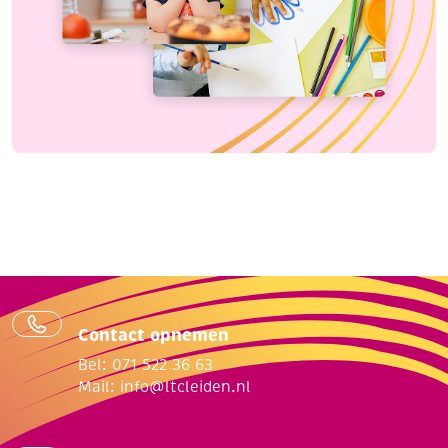
Contact opnemen
Bel: 071 522 36 63
Mail:
info@ltcleiden.nl