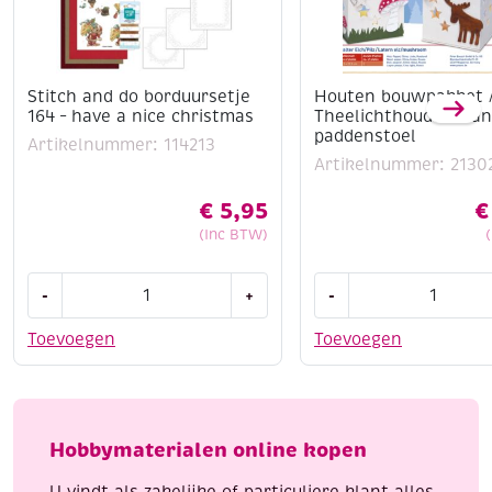
Stitch and do borduursetje
Houten bouwpakket 
164 – have a nice christmas
Theelichthouder ela
paddenstoel
Artikelnummer: 114213
Artikelnummer: 2130
€
5,95
€
(Inc BTW)
Stitch
Houten
-
+
-
and
bouwpakket
do
/
Toevoegen
Toevoegen
borduursetje
Theelichthouder
164
eland
-
en
have
paddenstoel
Hobbymaterialen online kopen
a
aantal
nice