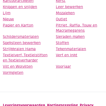
Kantoorartikelen
Kerst
Knippen en snijden
Leer bewerken
Lijm
Mozaieken
Nieuw
Outlet
Papier en Karton
Pitriet, Raffia, Touw en
Macramegarens
Schildersmaterialen
Sieraden maken
Speksteen bewerken
Stoffen
Strijkkralen Hama
Tekenmaterialen
Textielverf, Textielstiften
Verf en Inkt
en Textielverharder
Vilt en Wolvilten
Voorjaar
Vormgieten
Leveringsvoorwaarden
Kortingsregeling
Privacy