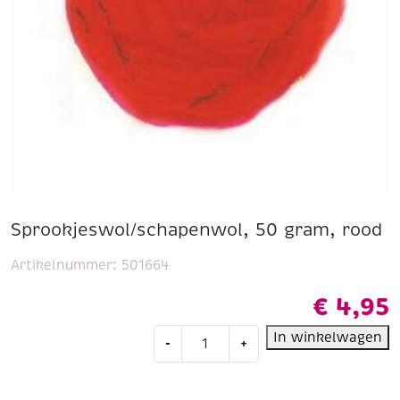
Sprookjeswol/schapenwol, 50 gram, rood
Artikelnummer:
501664
€
4,95
Sprookjeswol/schapenwol,
In winkelwagen
-
+
50
gram,
rood