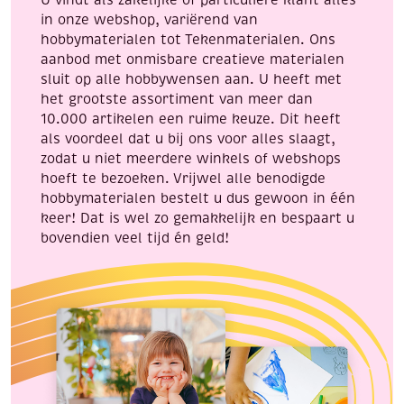
U vindt als zakelijke of particuliere klant alles
christmas
in onze webshop, variërend van
aantal
hobbymaterialen tot Tekenmaterialen. Ons
aanbod met onmisbare creatieve materialen
sluit op alle hobbywensen aan. U heeft met
het grootste assortiment van meer dan
10.000 artikelen een ruime keuze. Dit heeft
als voordeel dat u bij ons voor alles slaagt,
zodat u niet meerdere winkels of webshops
hoeft te bezoeken. Vrijwel alle benodigde
hobbymaterialen bestelt u dus gewoon in één
keer! Dat is wel zo gemakkelijk en bespaart u
bovendien veel tijd én geld!