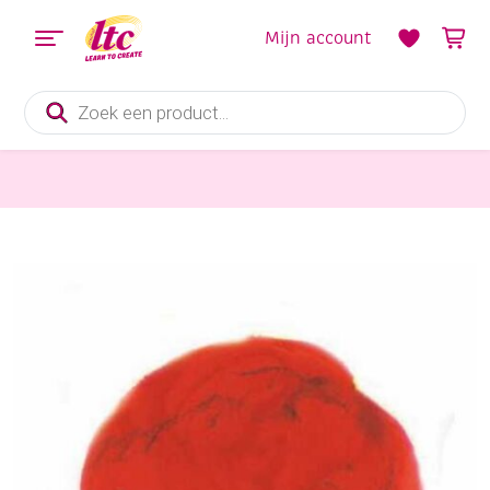
Mijn account
Producten
zoeken
Vilt en Wolvilten
Sprookjeswol/schapenwol, 50 gram, rood