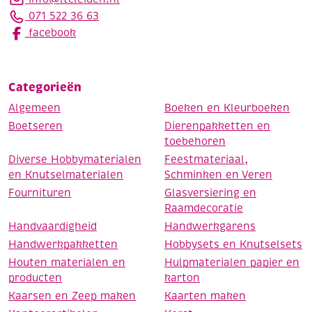
071 522 36 63
facebook
Categorieën
Algemeen
Boeken en Kleurboeken
Boetseren
Dierenpakketten en
toebehoren
Diverse Hobbymaterialen
Feestmateriaal,
en Knutselmaterialen
Schminken en Veren
Fournituren
Glasversiering en
Raamdecoratie
Handvaardigheid
Handwerkgarens
Handwerkpakketten
Hobbysets en Knutselsets
Houten materialen en
Hulpmaterialen papier en
producten
karton
Kaarsen en Zeep maken
Kaarten maken