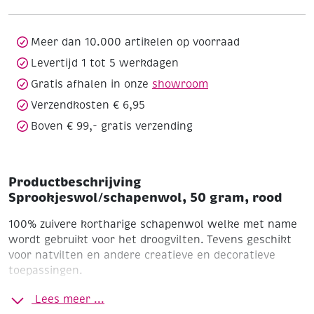
aantal
Meer dan 10.000 artikelen op voorraad
Levertijd 1 tot 5 werkdagen
Gratis afhalen in onze
showroom
Verzendkosten € 6,95
Boven € 99,- gratis verzending
Productbeschrijving
Sprookjeswol/schapenwol, 50 gram, rood
100% zuivere kortharige schapenwol welke met name
wordt gebruikt voor het droogvilten. Tevens geschikt
voor natvilten en andere creatieve en decoratieve
toepassingen.
Rood
Zak à 50 gram
Lees meer ...