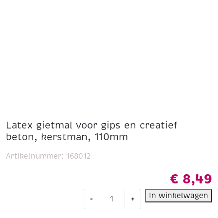
Latex gietmal voor gips en creatief
beton, kerstman, 110mm
Artikelnummer:
168012
€
8,49
Latex
In winkelwagen
-
+
gietmal
voor