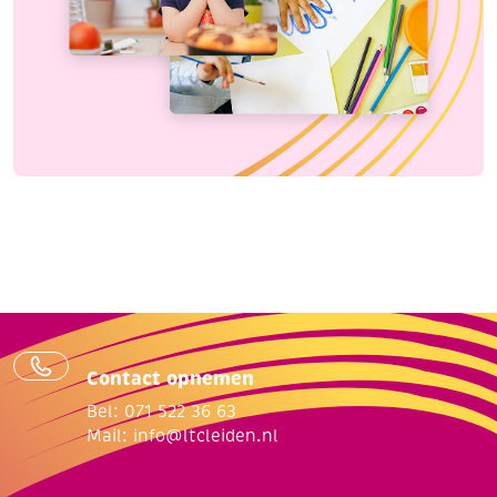
Contact opnemen
Bel: 071 522 36 63
Mail:
info@ltcleiden.nl