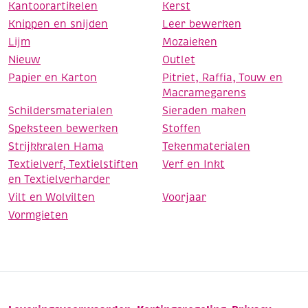
Kantoorartikelen
Kerst
Knippen en snijden
Leer bewerken
Lijm
Mozaieken
Nieuw
Outlet
Papier en Karton
Pitriet, Raffia, Touw en
Macramegarens
Schildersmaterialen
Sieraden maken
Speksteen bewerken
Stoffen
Strijkkralen Hama
Tekenmaterialen
Textielverf, Textielstiften
Verf en Inkt
en Textielverharder
Vilt en Wolvilten
Voorjaar
Vormgieten