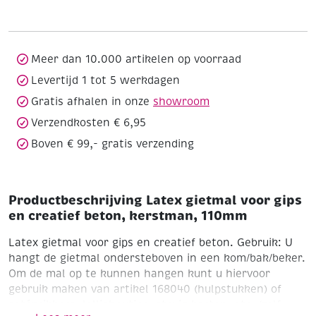
gips
en
creatief
beton,
Meer dan 10.000 artikelen op voorraad
kerstman,
Levertijd 1 tot 5 werkdagen
110mm
Gratis afhalen in onze
showroom
aantal
Verzendkosten € 6,95
Boven € 99,- gratis verzending
Productbeschrijving Latex gietmal voor gips
en creatief beton, kerstman, 110mm
Latex gietmal voor gips en creatief beton.
Gebruik: U
hangt de gietmal ondersteboven in een kom/bak/beker.
Om de mal op te kunnen hangen kunt u hiervoor
gebruik maken van artikel 168040 (hulpstukken) of
satéprikkers, lolliehoutjes, stevig karton, etc. (zelf