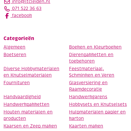
info@ltcleiden.nl
071 522 36 63
facebook
Categorieën
Algemeen
Boeken en Kleurboeken
Boetseren
Dierenpakketten en
toebehoren
Diverse Hobbymaterialen
Feestmateriaal,
en Knutselmaterialen
Schminken en Veren
Fournituren
Glasversiering en
Raamdecoratie
Handvaardigheid
Handwerkgarens
Handwerkpakketten
Hobbysets en Knutselsets
Houten materialen en
Hulpmaterialen papier en
producten
karton
Kaarsen en Zeep maken
Kaarten maken