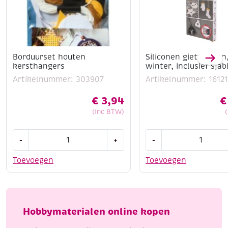
Borduurset houten
Siliconen gietvormen
kersthangers
winter, inclusief sja
Artikelnummer: 303907
Artikelnummer: 1612
€
3,94
€
(Inc BTW)
Borduurset
Siliconen
-
+
-
houten
gietvormen,
kersthangers
winter,
Toevoegen
Toevoegen
aantal
inclusief
sjabloon
aantal
Hobbymaterialen online kopen