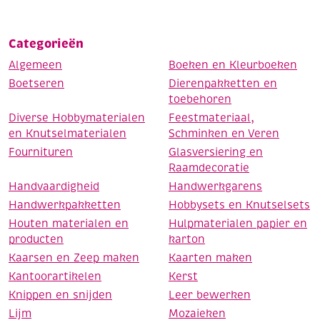
Categorieën
Algemeen
Boeken en Kleurboeken
Boetseren
Dierenpakketten en
toebehoren
Diverse Hobbymaterialen
Feestmateriaal,
en Knutselmaterialen
Schminken en Veren
Fournituren
Glasversiering en
Raamdecoratie
Handvaardigheid
Handwerkgarens
Handwerkpakketten
Hobbysets en Knutselsets
Houten materialen en
Hulpmaterialen papier en
producten
karton
Kaarsen en Zeep maken
Kaarten maken
Kantoorartikelen
Kerst
Knippen en snijden
Leer bewerken
Lijm
Mozaieken