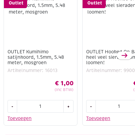
Outlet
Outlet
OUTLET Kumihimo
OUTLET Hooked On Ba
satijnkoord, 1.5mm, 5.48
heel veel sieraden o
meter, mosgroen
loomen!
Artikelnummer: 16013
Artikelnummer: 990
€
1,00
(Inc BTW)
OUTLET
OUTLET
-
+
-
Kumihimo
Hooked
satijnkoord,
On
Toevoegen
Toevoegen
1.5mm,
Band-
5.48
It,