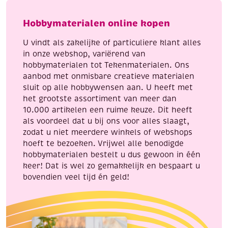
meter,
heel
mosgroen
veel
Hobbymaterialen online kopen
aantal
sieraden
om
U vindt als zakelijke of particuliere klant alles
te
in onze webshop, variërend van
loomen!
hobbymaterialen tot Tekenmaterialen. Ons
aantal
aanbod met onmisbare creatieve materialen
sluit op alle hobbywensen aan. U heeft met
het grootste assortiment van meer dan
10.000 artikelen een ruime keuze. Dit heeft
als voordeel dat u bij ons voor alles slaagt,
zodat u niet meerdere winkels of webshops
hoeft te bezoeken. Vrijwel alle benodigde
hobbymaterialen bestelt u dus gewoon in één
keer! Dat is wel zo gemakkelijk en bespaart u
bovendien veel tijd én geld!