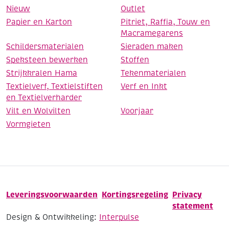
Nieuw
Outlet
Papier en Karton
Pitriet, Raffia, Touw en
Macramegarens
Schildersmaterialen
Sieraden maken
Speksteen bewerken
Stoffen
Strijkkralen Hama
Tekenmaterialen
Textielverf, Textielstiften
Verf en Inkt
en Textielverharder
Vilt en Wolvilten
Voorjaar
Vormgieten
Leveringsvoorwaarden
Kortingsregeling
Privacy
statement
Design & Ontwikkeling:
Interpulse