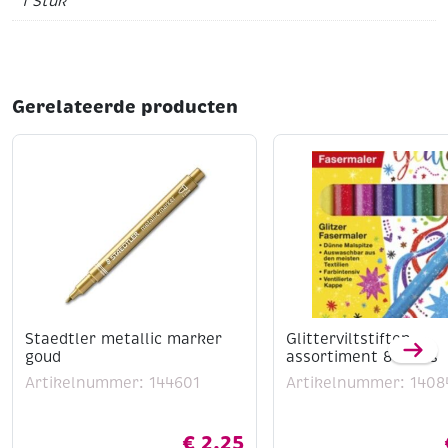
1 Stuk
Gerelateerde producten
Staedtler metallic marker
Glitterviltstiften,
goud
assortiment 8 stuks
Artikelnummer: 144601
Artikelnummer: 1408
€
2,25