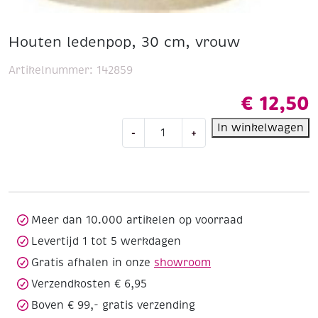
Houten ledenpop, 30 cm, vrouw
Artikelnummer:
142859
€
12,50
Houten
In winkelwagen
-
+
ledenpop,
30
cm,
vrouw
aantal
Meer dan 10.000 artikelen op voorraad
Levertijd 1 tot 5 werkdagen
Gratis afhalen in onze
showroom
Verzendkosten € 6,95
Boven € 99,- gratis verzending