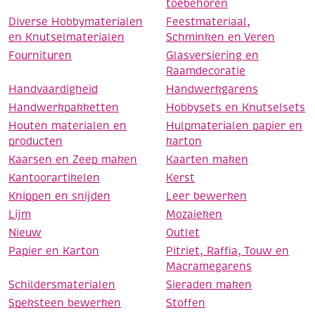
toebehoren
Diverse Hobbymaterialen
Feestmateriaal,
en Knutselmaterialen
Schminken en Veren
Fournituren
Glasversiering en
Raamdecoratie
Handvaardigheid
Handwerkgarens
Handwerkpakketten
Hobbysets en Knutselsets
Houten materialen en
Hulpmaterialen papier en
producten
karton
Kaarsen en Zeep maken
Kaarten maken
Kantoorartikelen
Kerst
Knippen en snijden
Leer bewerken
Lijm
Mozaieken
Nieuw
Outlet
Papier en Karton
Pitriet, Raffia, Touw en
Macramegarens
Schildersmaterialen
Sieraden maken
Speksteen bewerken
Stoffen