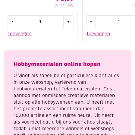
(Inc BTW)
Staedtler
Glitterviltstiften,
-
+
-
metallic
assortiment
marker
8
Toevoegen
Toevoegen
goud
stuks
aantal
aantal
Hobbymaterialen online kopen
U vindt als zakelijke of particuliere klant alles
in onze webshop, variërend van
hobbymaterialen tot Tekenmaterialen. Ons
aanbod met onmisbare creatieve materialen
sluit op alle hobbywensen aan. U heeft met
het grootste assortiment van meer dan
10.000 artikelen een ruime keuze. Dit heeft
als voordeel dat u bij ons voor alles slaagt,
zodat u niet meerdere winkels of webshops