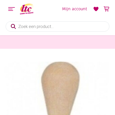
Mijn account
Producten
zoeken
Tekenmaterialen
Houten ledenpop, 30 cm, vrouw